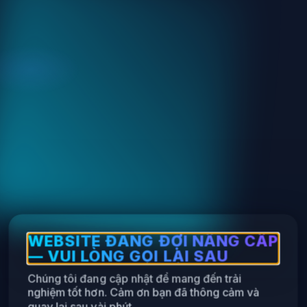
WEBSITE ĐANG ĐỢI NÂNG CẤP
— VUI LÒNG GỌI LẠI SAU
Chúng tôi đang cập nhật để mang đến trải
nghiệm tốt hơn. Cảm ơn bạn đã thông cảm và
quay lại sau vài phút.