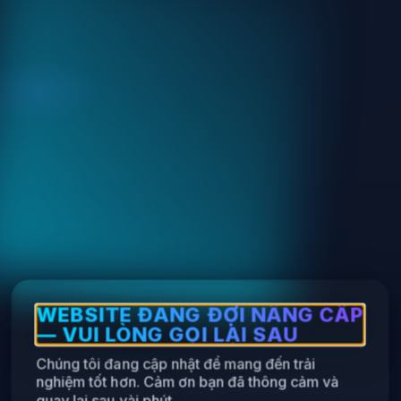
WEBSITE ĐANG ĐỢI NÂNG CẤP
— VUI LÒNG GỌI LẠI SAU
Chúng tôi đang cập nhật để mang đến trải
nghiệm tốt hơn. Cảm ơn bạn đã thông cảm và
quay lại sau vài phút.