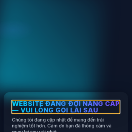
WEBSITE ĐANG ĐỢI NÂNG CẤP
— VUI LÒNG GỌI LẠI SAU
Chúng tôi đang cập nhật để mang đến trải
nghiệm tốt hơn. Cảm ơn bạn đã thông cảm và
quay lại sau vài phút.