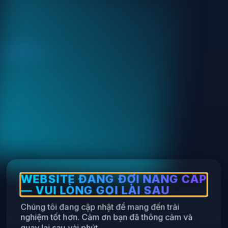
WEBSITE ĐANG ĐỢI NÂNG CẤP
— VUI LÒNG GỌI LẠI SAU
Chúng tôi đang cập nhật để mang đến trải
nghiệm tốt hơn. Cảm ơn bạn đã thông cảm và
quay lại sau vài phút.