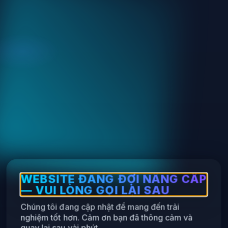
WEBSITE ĐANG ĐỢI NÂNG CẤP
— VUI LÒNG GỌI LẠI SAU
Chúng tôi đang cập nhật để mang đến trải
nghiệm tốt hơn. Cảm ơn bạn đã thông cảm và
quay lại sau vài phút.