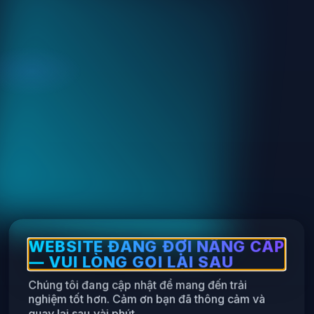
WEBSITE ĐANG ĐỢI NÂNG CẤP
— VUI LÒNG GỌI LẠI SAU
Chúng tôi đang cập nhật để mang đến trải
nghiệm tốt hơn. Cảm ơn bạn đã thông cảm và
quay lại sau vài phút.